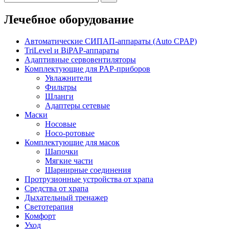
Лечебное оборудование
Автоматические СИПАП-аппараты (Auto CPAP)
TriLevel и BiPAP-аппараты
Адаптивные сервовентиляторы
Комплектующие для PAP-приборов
Увлажнители
Фильтры
Шланги
Адаптеры сетевые
Маски
Носовые
Носо-ротовые
Комплектующие для масок
Шапочки
Мягкие части
Шарнирные соединения
Протрузионные устройства от храпа
Средства от храпа
Дыхательный тренажер
Светотерапия
Комфорт
Уход