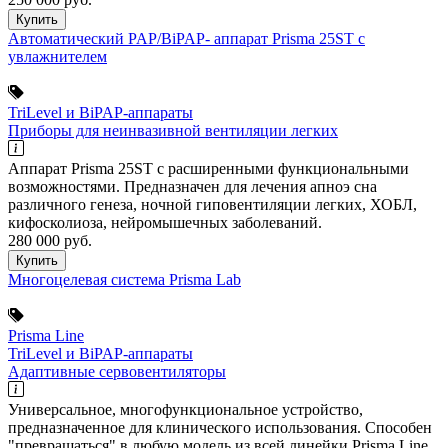
Купить
Автоматический PAP/BiPAP- аппарат Prisma 25ST с
увлажнителем
TriLevel и BiPAP-аппараты
Приборы для неинвазивной вентиляции легких
Аппарат Prisma 25ST с расширенными функциональными
возможностями. Предназначен для лечения апноэ сна
различного генеза, ночной гиповентиляции легких, ХОБЛ,
кифосколиоза, нейромышечных заболеваний.
280 000
руб.
Купить
Многоцелевая система Prisma Lab
Prisma Line
TriLevel и BiPAP-аппараты
Адаптивные сервовентиляторы
Универсальное, многофункциональное устройство,
предназначенное для клинического использования. Способен
"превращаться" в любую модель из всей линейки Prisma Line.