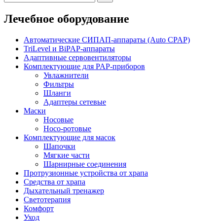
Лечебное оборудование
Автоматические СИПАП-аппараты (Auto CPAP)
TriLevel и BiPAP-аппараты
Адаптивные сервовентиляторы
Комплектующие для PAP-приборов
Увлажнители
Фильтры
Шланги
Адаптеры сетевые
Маски
Носовые
Носо-ротовые
Комплектующие для масок
Шапочки
Мягкие части
Шарнирные соединения
Протрузионные устройства от храпа
Средства от храпа
Дыхательный тренажер
Светотерапия
Комфорт
Уход