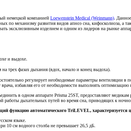
ный немецкой компанией
Loewenstein Medical (Weinmann)
. Данно
ых по механизму развития видов апноэ сна, кифосколиоза, а та
вать эксклюзивным изделием и одним из лидеров на рынке аппа
хе и выдохе.
а трех фазах дыхания (вдох, начало и конец выдоха).
амостоятельно регулирует необходимые параметры вентиляции в 
 врача, избавляя его от необходимости выполнять оптимизацию 
единить в одном аппарате Prisma 25ST, предоставляют медикам
 работы дыхательных путей во время сна, приводящих к ночно
щий функцию автоматического TriLEVEL, характеризуется 
усском языке.
ри 10 см водного столба не превышает 26,5 дБ.