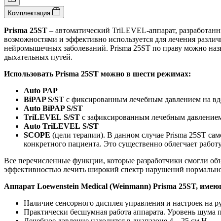
Комплектация
Prisma 25S
T
– автоматический TriLEVEL-аппарат, разработан
возможностями и эффективно используется для лечения различн
нейромышечных заболеваний. Prisma 25ST по праву можно наз
дыхательных путей.
Использовать Prisma 25ST можно в шести режимах:
Auto PAP
BiPAP S/ST
с фиксированным лечебным давлением на вдо
Auto BiPAP S/ST
TriLEVEL
S/ST
с зафиксированным лечебным давлением н
Auto
TriLEVEL
S/ST
SCOPE
(цели терапии). В данном случае Prisma 25ST с
конкретного пациента. Это существенно облегчает работу
Все перечисленные функции, которые разработчики смогли объ
эффективностью лечить широкий спектр нарушений нормальной
Аппарат Loewenstein Medical (Weinmann)
Prisma 25
ST, имею
Наличие сенсорного дисплея управления и настроек на р
Практически бесшумная работа аппарата. Уровень шума п
Лечебное давление находится в диапазоне 4 – 25 см H