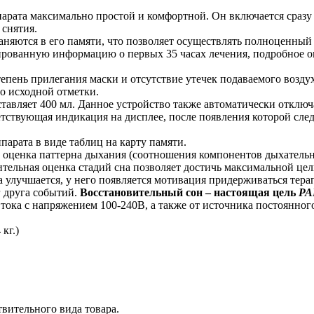
рата максимально простой и комфортной. Он включается сразу ж
 снятия.
раняются в его памяти, что позволяет осуществлять полноценны
ированную информацию о первых 35 часах лечения, подробное опи
пень прилегания маски и отсутствие утечек подаваемого воздуха
до исходной отметки.
авляет 400 мл. Данное устройство также автоматически отключа
тствующая индикация на дисплее, после появления которой след
арата в виде таблиц на карту памяти.
 оценка паттерна дыхания (соотношения компонентов дыхательно
ительная оценка стадий сна позволяет достичь максимальной цел
а улучшается, у него появляется мотивация придерживаться тер
г друга событий.
Восстановительный сон – настоящая цель
PA
тока с напряжением 100-240В, а также от источника постоянног
кг.)
твительного вида товара.