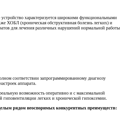
е устройство характеризуется широкими функциональными
кже ХОБЛ (хроническая обструктивная болезнь легких) и
ратов для лечения различных нарушений нормальной работы
полном соответствии запрограммированному диагнозу
настроек аппарата.
 реальную возможность оперативно и с максимальной
й гиповентиляции легких и хронической гипоксемии.
целым рядом неоспоримых конкурентных преимуществ: