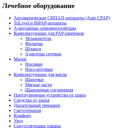
Лечебное оборудование
Автоматические СИПАП-аппараты (Auto CPAP)
TriLevel и BiPAP-аппараты
Адаптивные сервовентиляторы
Комплектующие для PAP-приборов
Увлажнители
Фильтры
Шланги
Адаптеры сетевые
Маски
Носовые
Носо-ротовые
Комплектующие для масок
Шапочки
Мягкие части
Шарнирные соединения
Протрузионные устройства от храпа
Средства от храпа
Дыхательный тренажер
Светотерапия
Комфорт
Уход
Сопутствующие товары