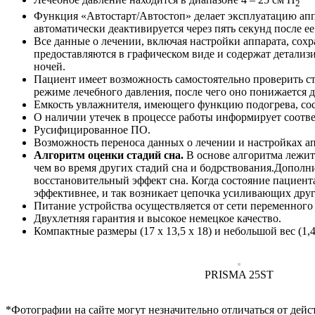
2
Функция «Автостарт/Автостоп» делает эксплуатацию аппа
автоматически деактивируется через пять секунд после ее
Все данные о лечении, включая настройки аппарата, сох
предоставляются в графическом виде и содержат детализ
ночей.
Пациент имеет возможность самостоятельно проверить сте
режиме лечебного давления, после чего оно понижается 
Емкость увлажнителя, имеющего функцию подогрева, сост
О наличии утечек в процессе работы информирует соотве
Русифицированное ПО.
Возможность переноса данных о лечении и настройках апп
Алгоритм оценки стадий сна.
В основе алгоритма лежит
чем во время других стадий сна и бодрствования.Дополн
восстановительный эффект сна. Когда состояние пациент
эффективнее, и так возникает цепочка усиливающих дру
Питание устройства осуществляется от сети переменного 
Двухлетняя гарантия и высокое немецкое качество.
Компактные размеры (17 х 13,5 х 18) и небольшой вес (1,4 
PRISMA 25ST
*Фотографии на сайте могут незначительно отличаться от дейс