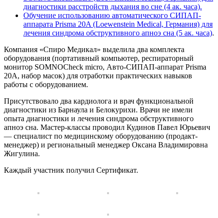
диагностики расстройств дыхания во сне (4 ак. часа).
Обучение использованию автоматического СИПАП-
аппарата Prisma 20A (Loewenstein Medical, Германия) для
лечения синдрома обструктивного апноэ сна (5 ак. часа)
.
Компания «Спиро Медикал» выделила два комплекта
оборудования (портативный компьютер, респираторный
монитор SOMNOCheck micro, Авто-СИПАП-аппарат Prisma
20A, набор масок) для отработки практических навыков
работы с оборудованием.
Присутствовало два кардиолога и врач функциональной
диагностики из Барнаула и Белокурихи. Врачи не имели
опыта диагностики и лечения синдрома обструктивного
апноэ сна. Мастер-классы проводил Кудинов Павел Юрьевич
— специалист по медицинскому оборудованию (продакт-
менеджер) и региональный менеджер Оксана Владимировна
Жигулина.
Каждый участник получил Сертификат.