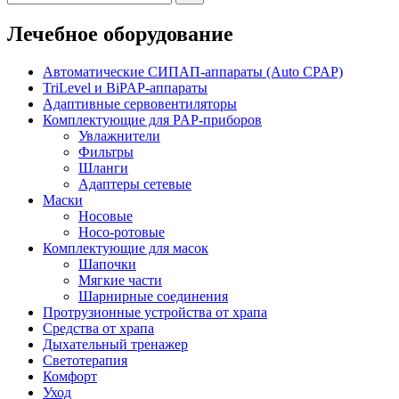
Лечебное оборудование
Автоматические СИПАП-аппараты (Auto CPAP)
TriLevel и BiPAP-аппараты
Адаптивные сервовентиляторы
Комплектующие для PAP-приборов
Увлажнители
Фильтры
Шланги
Адаптеры сетевые
Маски
Носовые
Носо-ротовые
Комплектующие для масок
Шапочки
Мягкие части
Шарнирные соединения
Протрузионные устройства от храпа
Средства от храпа
Дыхательный тренажер
Светотерапия
Комфорт
Уход