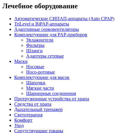
Лечебное оборудование
Автоматические СИПАП-аппараты (Auto CPAP)
TriLevel и BiPAP-аппараты
Адаптивные сервовентиляторы
Комплектующие для PAP-приборов
Увлажнители
Фильтры
Шланги
Адаптеры сетевые
Маски
Носовые
Носо-ротовые
Комплектующие для масок
Шапочки
Мягкие части
Шарнирные соединения
Протрузионные устройства от храпа
Средства от храпа
Дыхательный тренажер
Светотерапия
Комфорт
Уход
Сопутствующие товары