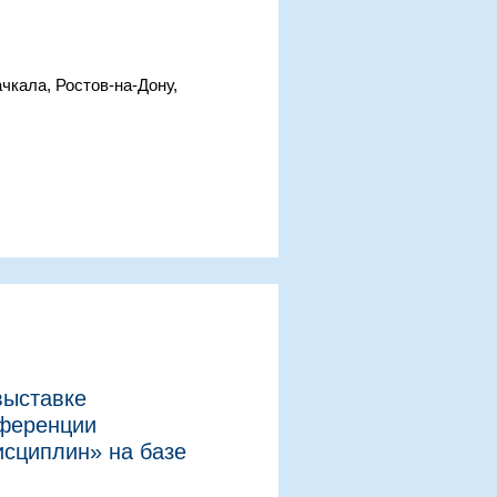
чкала, Ростов-на-Дону,
выставке
нференции
исциплин» на базе