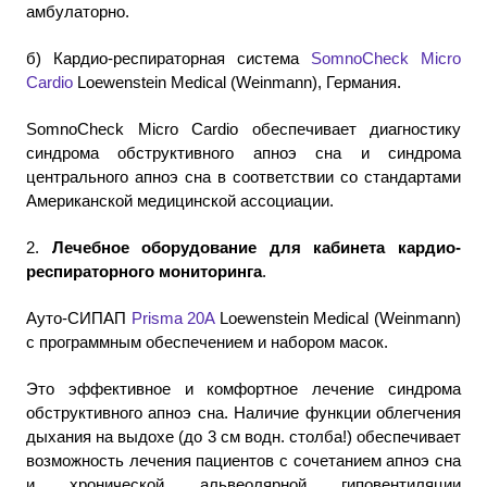
амбулаторно.
б) Кардио-респираторная система
SomnoCheck Micro
Cardio
Loewenstein Medical (Weinmann), Германия.
SomnoCheck Micro Cardio обеспечивает диагностику
синдрома обструктивного апноэ сна и синдрома
центрального апноэ сна в соответствии со стандартами
Американской медицинской ассоциации.
2.
Лечебное оборудование для кабинета кардио-
респираторного мониторинга
.
Ауто-СИПАП
Prisma 20A
Loewenstein Medical (Weinmann)
с программным обеспечением и набором масок.
Это эффективное и комфортное лечение синдрома
обструктивного апноэ сна. Наличие функции облегчения
дыхания на выдохе (до 3 см водн. столба!) обеспечивает
возможность лечения пациентов с сочетанием апноэ сна
и хронической альвеолярной гиповентиляции