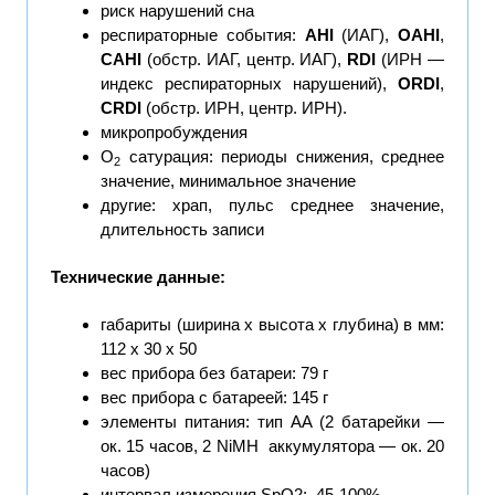
риск нарушений сна
респираторные события:
AHI
(ИАГ),
OAHI
,
CAHI
(обстр. ИАГ, центр. ИАГ),
RDI
(ИРН —
индекс респираторных нарушений),
ORDI
,
CRDI
(обстр. ИРН, центр. ИРН).
микропробуждения
О
сатурация: периоды снижения, среднее
2
значение, минимальное значение
другие: храп, пульс среднее значение,
длительность записи
Технические данные:
габариты (ширина х высота х глубина) в мм:
112 х 30 х 50
вес прибора без батареи: 79 г
вес прибора с батареей: 145 г
элементы питания: тип АА (2 батарейки —
ок. 15 часов, 2 NiMH аккумулятора — ок. 20
часов)
интервал измерения SpO2: 45-100%