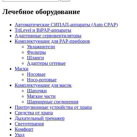
Лечебное оборудование
Автоматические СИПАП-аппараты (Auto CPAP)
TriLevel и BiPAP-аппараты
Адаптивные сервовентиляторы
Комплектующие для PAP-приборов
Увлажнители
Фильтры
Шланги
Адаптеры сетевые
Маски
Носовые
Носо-ротовые
Комплектующие для масок
Шапочки
Мягкие части
Шарнирные соединения
Протрузионные устройства от храпа
Средства от храпа
Дыхательный тренажер
Светотерапия
Комфорт
Уход