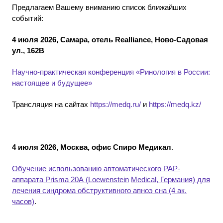
Предлагаем Вашему вниманию список ближайших
событий:
4 июля 2026, Самара, отель Realliance, Ново-Садовая
ул., 162В
Научно-практическая конференция «Ринология в России:
настоящее и будущее»
Трансляция на сайтах
https://medq.ru/
и
https://medq.kz/
4 июля 2026, Москва, офис Спиро Медикал
.
Обучение использованию автоматического PAP-
аппарата
Prisma
20
A
(
Loewenstein
Medical
, Германия) для
лечения синдрома обструктивного апноэ сна (4 ак.
часов)
.