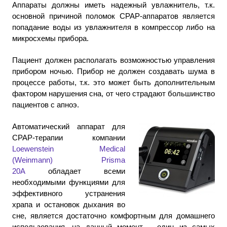
Аппараты должны иметь надежный увлажнитель, т.к.
основной причиной поломок CPAP-аппаратов является
попадание воды из увлажнителя в компрессор либо на
микросхемы прибора.
Пациент должен располагать возможностью управления
прибором ночью. Прибор не должен создавать шума в
процессе работы, т.к. это может быть дополнительным
фактором нарушения сна, от чего страдают большинство
пациентов с апноэ.
Автоматический аппарат для
СРАР-терапии компании
Loewenstein Medical
(Weinmann)
Prisma
20A
обладает всеми
необходимыми функциями для
эффективного устранения
храпа и остановок дыхания во
сне, является достаточно комфортным для домашнего
использования, на данный момент – один из самых