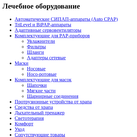
Лечебное оборудование
Автоматические СИПАП-аппараты (Auto CPAP)
TriLevel и BiPAP-аппараты
Адаптивные сервовентиляторы
Комплектующие для PAP-приборов
Увлажнители
Фильтры
Шланги
Адаптеры сетевые
Маски
Носовые
Носо-ротовые
Комплектующие для масок
Шапочки
Мягкие части
Шарнирные соединения
Протрузионные устройства от храпа
Средства от храпа
Дыхательный тренажер
Светотерапия
Комфорт
Уход
Сопутствующие товары